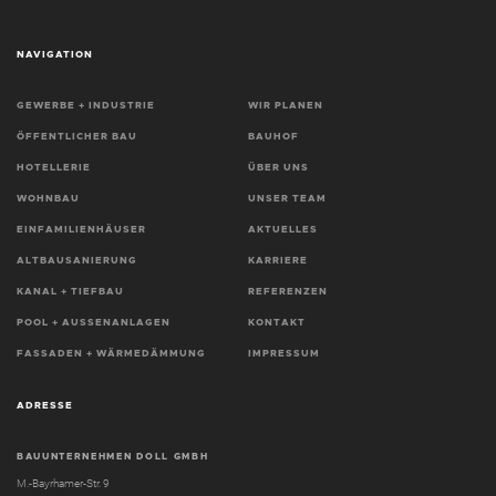
NAVIGATION
GEWERBE + INDUSTRIE
WIR PLANEN
ÖFFENTLICHER BAU
BAUHOF
HOTELLERIE
ÜBER UNS
WOHNBAU
UNSER TEAM
EINFAMILIENHÄUSER
AKTUELLES
ALTBAUSANIERUNG
KARRIERE
KANAL + TIEFBAU
REFERENZEN
POOL + AUSSENANLAGEN
KONTAKT
FASSADEN + WÄRMEDÄMMUNG
IMPRESSUM
ADRESSE
BAUUNTERNEHMEN DOLL GMBH
M.-Bayrhamer-Str. 9