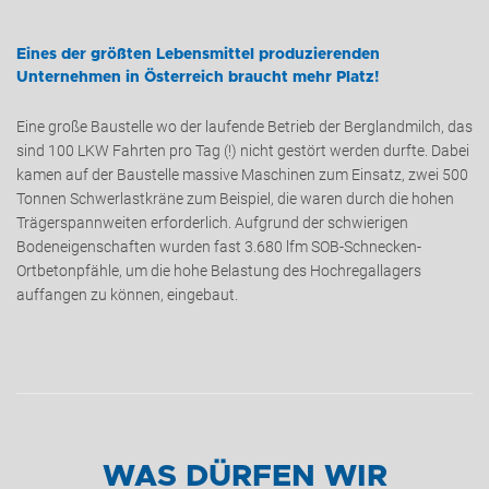
Eines der größten Lebensmittel produzierenden
Unternehmen in Österreich braucht mehr Platz!
Eine große Baustelle wo der laufende Betrieb der Berglandmilch, das
sind 100 LKW Fahrten pro Tag (!) nicht gestört werden durfte. Dabei
kamen auf der Baustelle massive Maschinen zum Einsatz, zwei 500
Tonnen Schwerlastkräne zum Beispiel, die waren durch die hohen
Trägerspannweiten erforderlich. Aufgrund der schwierigen
Bodeneigenschaften wurden fast 3.680 lfm SOB-Schnecken-
+43 (0) 6212 63 11-0
Ortbetonpfähle, um die hohe Belastung des Hochregallagers
auffangen zu können, eingebaut.
WAS DÜRFEN WIR