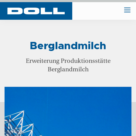
WIR BAUEN
Berglandmilch
WIR PLANEN
Erweiterung Produktionsstätte
Berglandmilch
BAUHOF
UNTERNEHMEN
REFERENZEN
KONTAKT