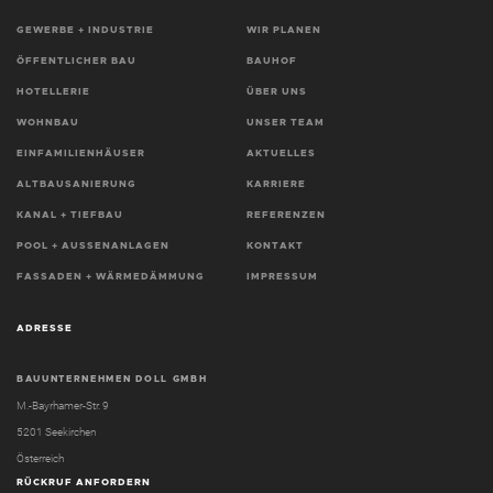
GEWERBE + INDUSTRIE
WIR PLANEN
ÖFFENTLICHER BAU
BAUHOF
HOTELLERIE
ÜBER UNS
WOHNBAU
UNSER TEAM
EINFAMILIENHÄUSER
AKTUELLES
ALTBAUSANIERUNG
KARRIERE
KANAL + TIEFBAU
REFERENZEN
POOL + AUSSENANLAGEN
KONTAKT
FASSADEN + WÄRMEDÄMMUNG
IMPRESSUM
ADRESSE
BAUUNTERNEHMEN DOLL GMBH
M.-Bayrhamer-Str. 9
5201 Seekirchen
Österreich
RÜCKRUF ANFORDERN