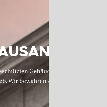
AUSANIERUNG
eschützten Gebäude, bis hin zum sanie
ieb. Wir bewahren Altes, schaffen Neues.