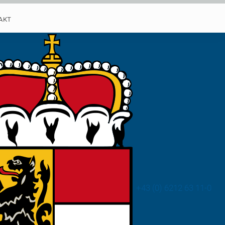
AKT
K!
+43 (0) 6212 63 11-0
endet.