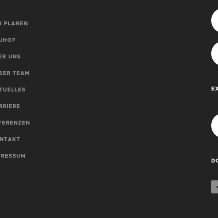
R PLANEN
UHOF
ER UNS
SER TEAM
E
TUELLES
RRIERE
FERENZEN
NTAKT
PRESSUM
D