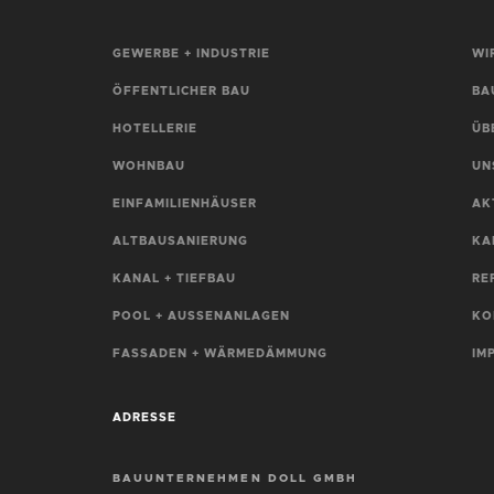
GEWERBE + INDUSTRIE
WI
ÖFFENTLICHER BAU
BA
HOTELLERIE
ÜB
WOHNBAU
UN
EINFAMILIENHÄUSER
AK
ALTBAUSANIERUNG
KA
KANAL + TIEFBAU
RE
POOL + AUSSENANLAGEN
KO
FASSADEN + WÄRMEDÄMMUNG
IM
ADRESSE
BAUUNTERNEHMEN DOLL GMBH