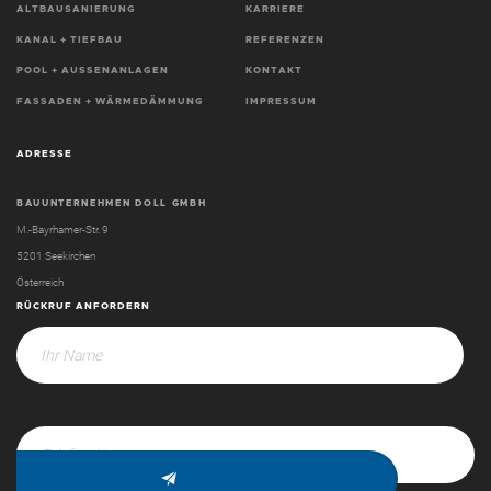
ALTBAUSANIERUNG
KARRIERE
KANAL + TIEFBAU
REFERENZEN
POOL + AUSSENANLAGEN
KONTAKT
FASSADEN + WÄRMEDÄMMUNG
IMPRESSUM
ADRESSE
BAUUNTERNEHMEN DOLL GMBH
M.-Bayrhamer-Str. 9
5201 Seekirchen
Österreich
RÜCKRUF ANFORDERN