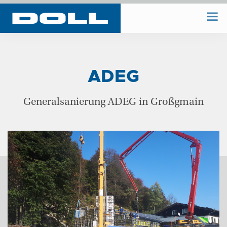
WIR BAUEN
ADEG
WIR PLANEN
Generalsanierung ADEG in Großgmain
BAUHOF
UNTERNEHMEN
REFERENZEN
KONTAKT