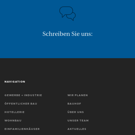
Schreiben Sie uns:
NAVIGATION
GEWERBE + INDUSTRIE
WIR PLANEN
ÖFFENTLICHER BAU
BAUHOF
HOTELLERIE
ÜBER UNS
WOHNBAU
UNSER TEAM
EINFAMILIENHÄUSER
AKTUELLES