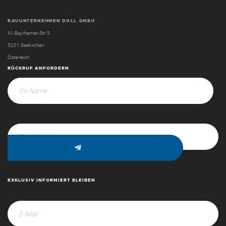
BAUUNTERNEHMEN DOLL GMBH
M.-Bayrhamer-Str. 9
5201 Seekirchen
Österreich
RÜCKRUF ANFORDERN
EXKLUSIV INFORMIERT BLEIBEN