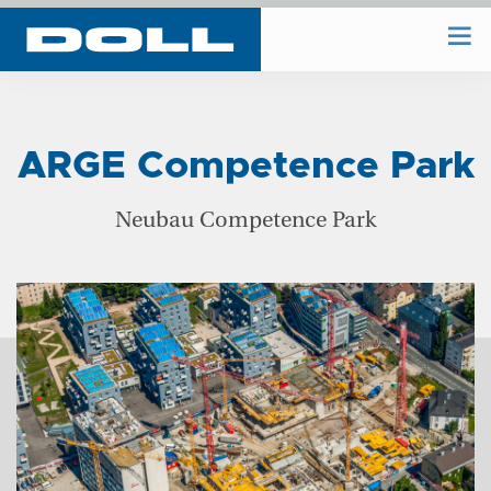
WIR BAUEN
ARGE Competence Park
WIR PLANEN
Neubau Competence Park
BAUHOF
UNTERNEHMEN
REFERENZEN
KONTAKT