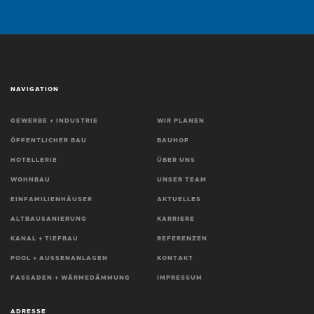
NAVIGATION
GEWERBE + INDUSTRIE
WIR PLANEN
ÖFFENTLICHER BAU
BAUHOF
HOTELLERIE
ÜBER UNS
WOHNBAU
UNSER TEAM
EINFAMILIENHÄUSER
AKTUELLES
ALTBAUSANIERUNG
KARRIERE
KANAL + TIEFBAU
REFERENZEN
POOL + AUSSENANLAGEN
KONTAKT
FASSADEN + WÄRMEDÄMMUNG
IMPRESSUM
ADRESSE