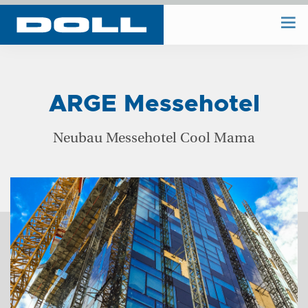
WIR BAUEN
ARGE Messehotel
WIR PLANEN
Neubau Messehotel Cool Mama
BAUHOF
UNTERNEHMEN
REFERENZEN
KONTAKT