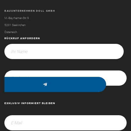
BAUUNTERNEHMEN DOLL GMBH
M.-Bayrhamer-Str. 9
5201 Seekirchen
Österreich
RÜCKRUF ANFORDERN
EXKLUSIV INFORMIERT BLEIBEN