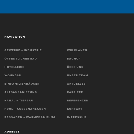
NAVIGATION
GEWERBE + INDUSTRIE
WIR PLANEN
ÖFFENTLICHER BAU
BAUHOF
HOTELLERIE
ÜBER UNS
WOHNBAU
UNSER TEAM
EINFAMILIENHÄUSER
AKTUELLES
ALTBAUSANIERUNG
KARRIERE
KANAL + TIEFBAU
REFERENZEN
POOL + AUSSENANLAGEN
KONTAKT
FASSADEN + WÄRMEDÄMMUNG
IMPRESSUM
ADRESSE