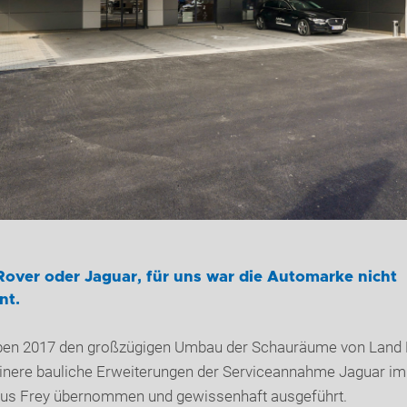
over oder Jaguar, für uns war die Automarke nicht
nt.
ben 2017 den großzügigen Umbau der Schauräume von Land
einere bauliche Erweiterungen der Serviceannahme Jaguar im
us Frey übernommen und gewissenhaft ausgeführt.