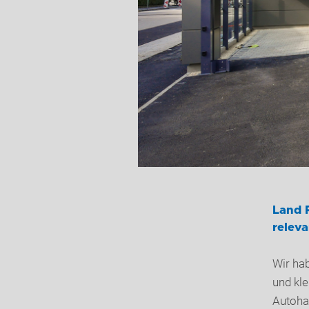
Land R
releva
Wir ha
und kl
Autoha