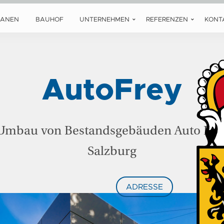
LANEN
BAUHOF
UNTERNEHMEN
REFERENZEN
KONT
AutoFrey
Umbau von Bestandsgebäuden Auto Fre
Salzburg
ADRESSE