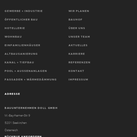
GEWERBE + INDUSTRIE
WIR PLANEN
ÖFFENTLICHER BAU
BAUHOF
HOTELLERIE
ÜBER UNS
WOHNBAU
UNSER TEAM
EINFAMILIENHÄUSER
AKTUELLES
ALTBAUSANIERUNG
KARRIERE
KANAL + TIEFBAU
REFERENZEN
POOL + AUSSENANLAGEN
KONTAKT
FASSADEN + WÄRMEDÄMMUNG
IMPRESSUM
ADRESSE
BAUUNTERNEHMEN DOLL GMBH
M.-Bayrhamer-Str. 9
5201 Seekirchen
Österreich
RÜCKRUF ANFORDERN