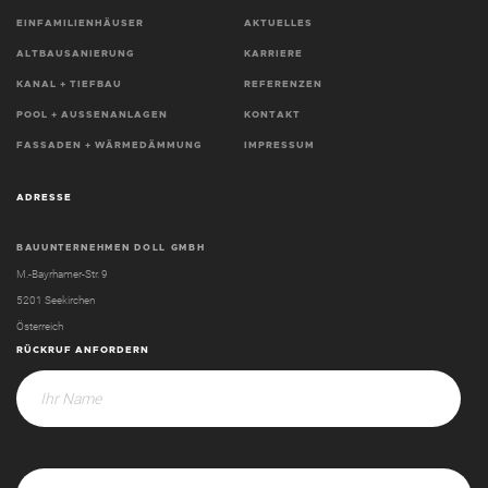
EINFAMILIENHÄUSER
AKTUELLES
ALTBAUSANIERUNG
KARRIERE
KANAL + TIEFBAU
REFERENZEN
POOL + AUSSENANLAGEN
KONTAKT
FASSADEN + WÄRMEDÄMMUNG
IMPRESSUM
ADRESSE
BAUUNTERNEHMEN DOLL GMBH
M.-Bayrhamer-Str. 9
5201 Seekirchen
Österreich
RÜCKRUF ANFORDERN