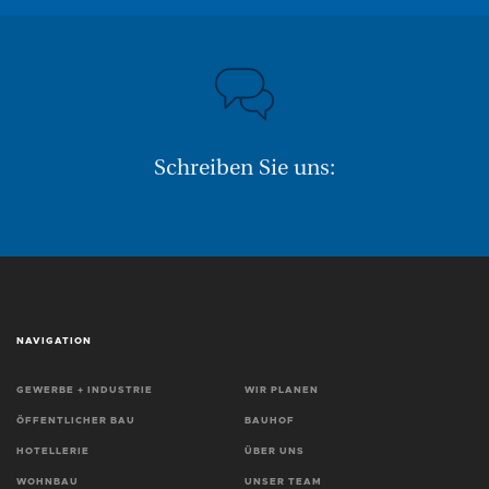
Schreiben Sie uns:
NAVIGATION
GEWERBE + INDUSTRIE
WIR PLANEN
ÖFFENTLICHER BAU
BAUHOF
HOTELLERIE
ÜBER UNS
WOHNBAU
UNSER TEAM