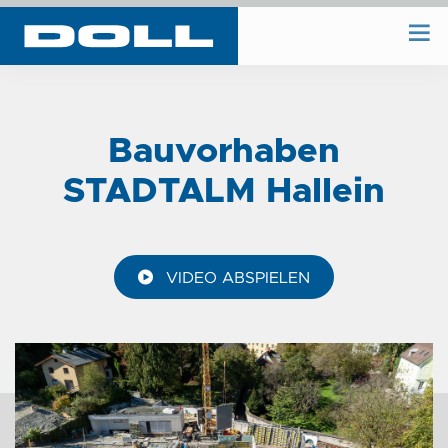
WIR BAUEN
Bauvorhaben
WIR PLANEN
STADTALM Hallein
BAUHOF
VIDEO ABSPIELEN
UNTERNEHMEN
REFERENZEN
KONTAKT