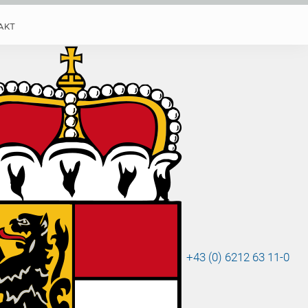
AKT
ttsee
e
+43 (0) 6212 63 11-0