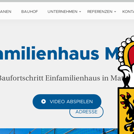
LANEN
BAUHOF
UNTERNEHMEN
REFERENZEN
KONT
amilienhaus Ma
Baufortschritt Einfamilienhaus in Mattse
VIDEO ABSPIELEN
ADRESSE