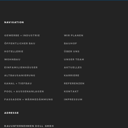
NAVIGATION
GEWERBE + INDUSTRIE
WIR PLANEN
ÖFFENTLICHER BAU
BAUHOF
HOTELLERIE
ÜBER UNS
WOHNBAU
UNSER TEAM
EINFAMILIENHÄUSER
AKTUELLES
ALTBAUSANIERUNG
KARRIERE
KANAL + TIEFBAU
REFERENZEN
POOL + AUSSENANLAGEN
KONTAKT
FASSADEN + WÄRMEDÄMMUNG
IMPRESSUM
ADRESSE
BAUUNTERNEHMEN DOLL GMBH