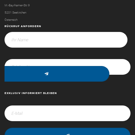
M.-Bayrhamer-Str. 9
5201 Seekirchen
Österreich
RÜCKRUF ANFORDERN
EXKLUSIV INFORMIERT BLEIBEN