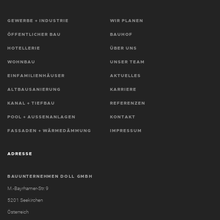
GEWERBE + INDUSTRIE
WIR PLANEN
ÖFFENTLICHER BAU
BAUHOF
HOTELLERIE
ÜBER UNS
WOHNBAU
UNSER TEAM
EINFAMILIENHÄUSER
AKTUELLES
ALTBAUSANIERUNG
KARRIERE
KANAL + TIEFBAU
REFERENZEN
POOL + AUSSENANLAGEN
KONTAKT
FASSADEN + WÄRMEDÄMMUNG
IMPRESSUM
ADRESSE
BAUUNTERNEHMEN DOLL GMBH
M.-Bayrhamer-Str. 9
5201 Seekirchen
Österreich