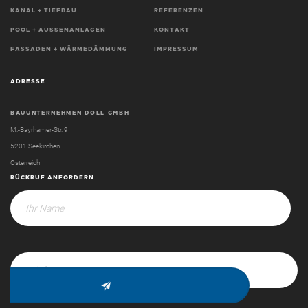
KANAL + TIEFBAU
REFERENZEN
POOL + AUSSENANLAGEN
KONTAKT
FASSADEN + WÄRMEDÄMMUNG
IMPRESSUM
ADRESSE
BAUUNTERNEHMEN DOLL GMBH
M.-Bayrhamer-Str. 9
5201 Seekirchen
Österreich
RÜCKRUF ANFORDERN