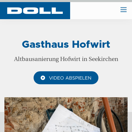
WIR BAUEN
Gasthaus Hofwirt
WIR PLANEN
Altbausanierung Hofwirt in Seekirchen
BAUHOF
VIDEO ABSPIELEN
UNTERNEHMEN
REFERENZEN
KONTAKT