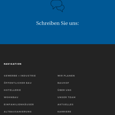
Schreiben Sie uns:
NAVIGATION
GEWERBE + INDUSTRIE
WIR PLANEN
ÖFFENTLICHER BAU
BAUHOF
HOTELLERIE
ÜBER UNS
WOHNBAU
UNSER TEAM
EINFAMILIENHÄUSER
AKTUELLES
ALTBAUSANIERUNG
KARRIERE