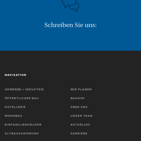
Schreiben Sie uns:
NAVIGATION
GEWERBE + INDUSTRIE
WIR PLANEN
ÖFFENTLICHER BAU
BAUHOF
HOTELLERIE
ÜBER UNS
WOHNBAU
UNSER TEAM
EINFAMILIENHÄUSER
AKTUELLES
ALTBAUSANIERUNG
KARRIERE