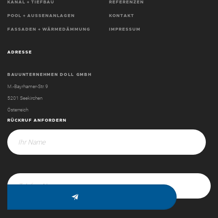
KANAL + TIEFBAU
REFERENZEN
POOL + AUSSENANLAGEN
KONTAKT
FASSADEN + WÄRMEDÄMMUNG
IMPRESSUM
ADRESSE
BAUUNTERNEHMEN DOLL GMBH
M.-Bayrhamer-Str. 9
5201 Seekirchen
Österreich
RÜCKRUF ANFORDERN