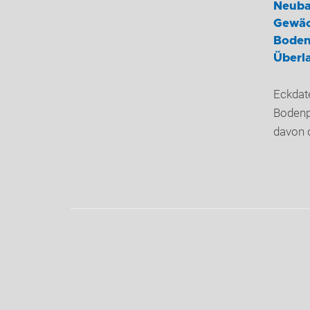
Neuba
Gewäc
Boden
Überl
Eckdat
Bodenp
davon 