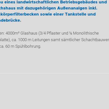
u eines landwirtschaftlichen Betriebsgebäudes und
hshaus mit dazugehörigen Außenanalgen inkl.
körperfilterbecken sowie einer Tankstelle und
adebrücke.
en: 4000m² Glashaus (3/4 Pflaster und ¼ Monolithische
latte), ca. 1000 m Leitungen samt sämtlicher Schachtbauwer
ca. 60 m Spühlbohrung.