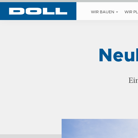
WIR BAUEN
WIR P
Neu
Ei