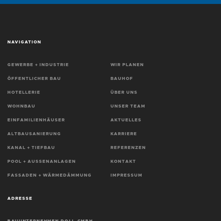
NAVIGATION
GEWERBE + INDUSTRIE
WIR PLANEN
ÖFFENTLICHER BAU
BAUHOF
HOTELLERIE
ÜBER UNS
WOHNBAU
UNSER TEAM
EINFAMILIENHÄUSER
AKTUELLES
ALTBAUSANIERUNG
KARRIERE
KANAL + TIEFBAU
REFERENZEN
POOL + AUSSENANLAGEN
KONTAKT
FASSADEN + WÄRMEDÄMMUNG
IMPRESSUM
ADRESSE