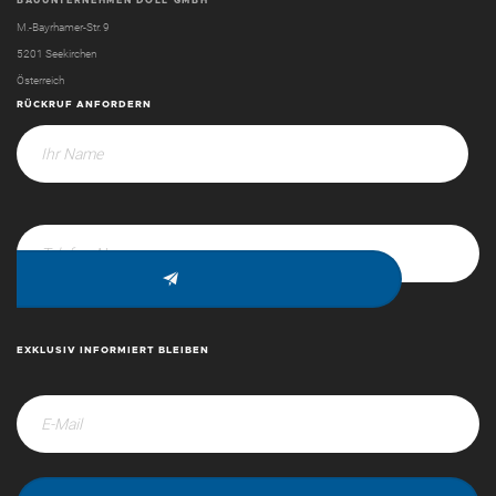
BAUUNTERNEHMEN DOLL GMBH
M.-Bayrhamer-Str. 9
5201 Seekirchen
Österreich
RÜCKRUF ANFORDERN
EXKLUSIV INFORMIERT BLEIBEN