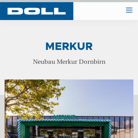
WIR BAUEN
MERKUR
WIR PLANEN
Neubau Merkur Dornbirn
BAUHOF
UNTERNEHMEN
REFERENZEN
KONTAKT