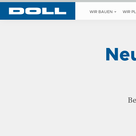
WIR BAUEN
WIR P
Ne
Be