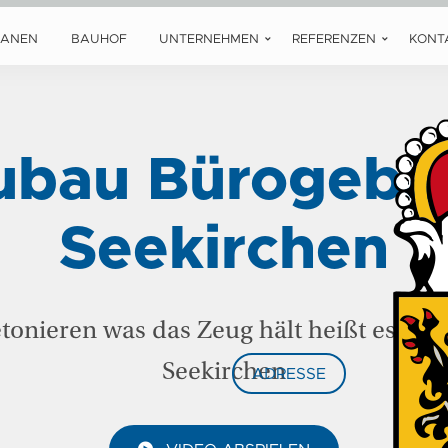
LANEN
BAUHOF
UNTERNEHMEN
REFERENZEN
KONT
ubau Bürogebä
Seekirchen
tonieren was das Zeug hält heißt es hier
Seekirchen
ADRESSE