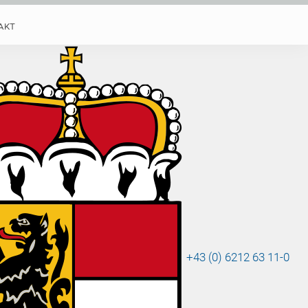
AKT
ude
 in
+43 (0) 6212 63 11-0