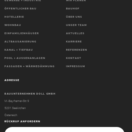
GEWERBE + INDUSTRIE
WIR PLANEN
ÖFFENTLICHER BAU
BAUHOF
HOTELLERIE
ÜBER UNS
WOHNBAU
UNSER TEAM
EINFAMILIENHÄUSER
AKTUELLES
ALTBAUSANIERUNG
KARRIERE
KANAL + TIEFBAU
REFERENZEN
POOL + AUSSENANLAGEN
KONTAKT
FASSADEN + WÄRMEDÄMMUNG
IMPRESSUM
ADRESSE
BAUUNTERNEHMEN DOLL GMBH
M.-Bayrhamer-Str. 9
5201 Seekirchen
Österreich
RÜCKRUF ANFORDERN