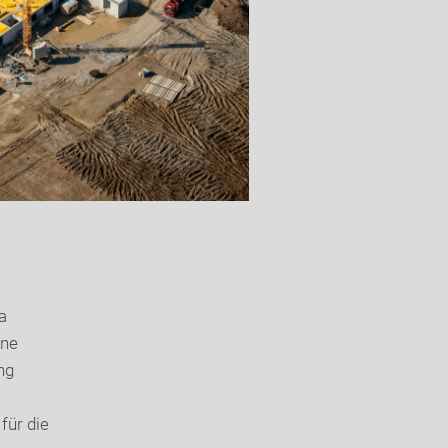
a
ine
ng
für die