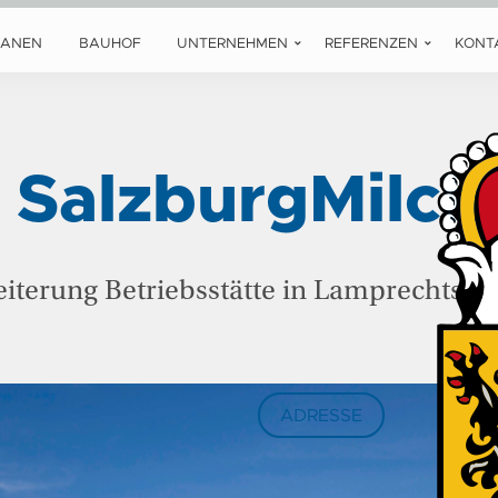
LANEN
BAUHOF
UNTERNEHMEN
REFERENZEN
KONT
SalzburgMilch
iterung Betriebsstätte in Lamprechtsh
ADRESSE