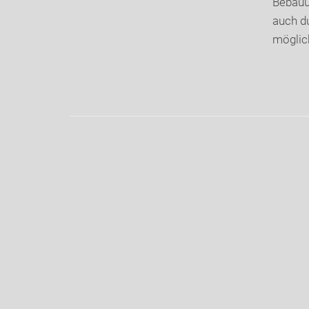
Bebauu
auch d
möglic