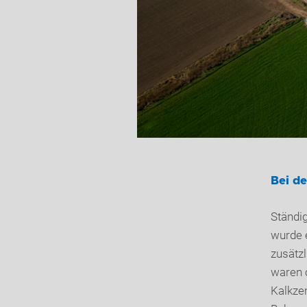
Bei de
Ständig
wurde 
zusätzl
waren 
Kalkzem