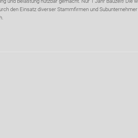
ng und Belastung nutzbar gemacht. Nur 1 Jahr Bauzeit! Die w
urch den Einsatz diverser Stammfirmen und Subunternehmer
h.