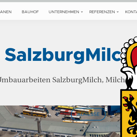
LANEN
BAUHOF
UNTERNEHMEN
REFERENZEN
KONT
SalzburgMilch
mbauarbeiten SalzburgMilch, Milchstr.
ADRESSE