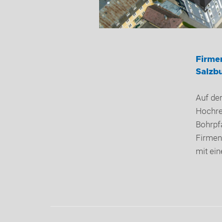
Firme
Salzbu
Auf der
Hochreg
Bohrpfa
Firmen
mit ein