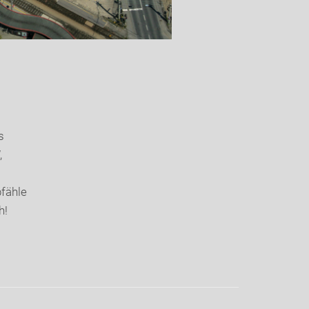
s
,
fähle
h!