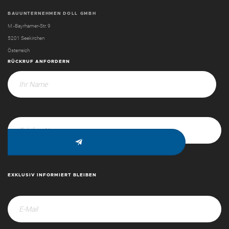
BAUUNTERNEHMEN DOLL GMBH
M.-Bayrhamer-Str. 9
5201 Seekirchen
Österreich
RÜCKRUF ANFORDERN
EXKLUSIV INFORMIERT BLEIBEN