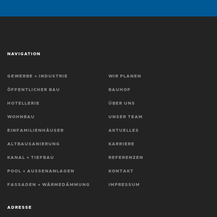
NAVIGATION
GEWERBE + INDUSTRIE
WIR PLANEN
ÖFFENTLICHER BAU
BAUHOF
HOTELLERIE
ÜBER UNS
WOHNBAU
UNSER TEAM
EINFAMILIENHÄUSER
AKTUELLES
ALTBAUSANIERUNG
KARRIERE
KANAL + TIEFBAU
REFERENZEN
POOL + AUSSENANLAGEN
KONTAKT
FASSADEN + WÄRMEDÄMMUNG
IMPRESSUM
ADRESSE