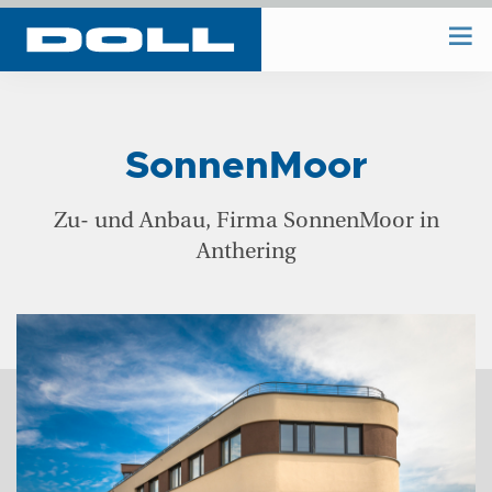
WIR BAUEN
SonnenMoor
WIR PLANEN
Zu- und Anbau, Firma SonnenMoor in
Anthering
BAUHOF
UNTERNEHMEN
REFERENZEN
KONTAKT