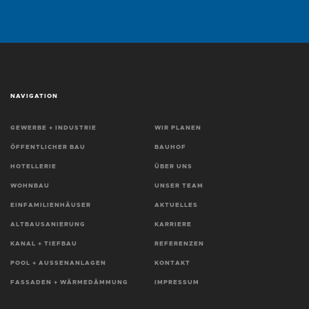
NAVIGATION
GEWERBE + INDUSTRIE
WIR PLANEN
ÖFFENTLICHER BAU
BAUHOF
HOTELLERIE
ÜBER UNS
WOHNBAU
UNSER TEAM
EINFAMILIENHÄUSER
AKTUELLES
ALTBAUSANIERUNG
KARRIERE
KANAL + TIEFBAU
REFERENZEN
POOL + AUSSENANLAGEN
KONTAKT
FASSADEN + WÄRMEDÄMMUNG
IMPRESSUM