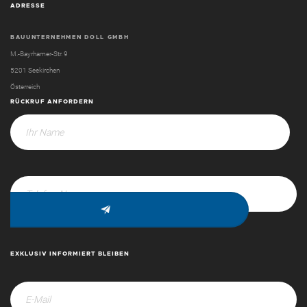
ADRESSE
BAUUNTERNEHMEN DOLL GMBH
M.-Bayrhamer-Str. 9
5201 Seekirchen
Österreich
RÜCKRUF ANFORDERN
EXKLUSIV INFORMIERT BLEIBEN