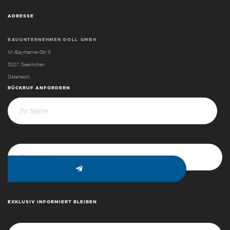
ADRESSE
BAUUNTERNEHMEN DOLL GMBH
M.-Bayrhamer-Str. 9
5201 Seekirchen
Österreich
RÜCKRUF ANFORDERN
EXKLUSIV INFORMIERT BLEIBEN