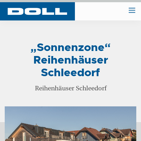
WIR BAUEN
„Sonnenzone“
WIR PLANEN
Reihenhäuser
Schleedorf
BAUHOF
Reihenhäuser Schleedorf
UNTERNEHMEN
REFERENZEN
KONTAKT