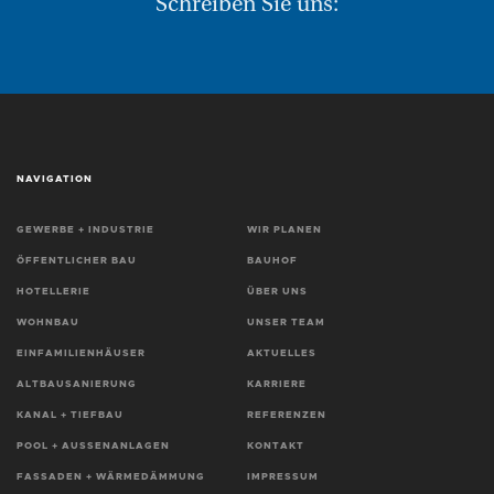
Schreiben Sie uns:
NAVIGATION
GEWERBE + INDUSTRIE
WIR PLANEN
ÖFFENTLICHER BAU
BAUHOF
HOTELLERIE
ÜBER UNS
WOHNBAU
UNSER TEAM
EINFAMILIENHÄUSER
AKTUELLES
ALTBAUSANIERUNG
KARRIERE
KANAL + TIEFBAU
REFERENZEN
POOL + AUSSENANLAGEN
KONTAKT
FASSADEN + WÄRMEDÄMMUNG
IMPRESSUM