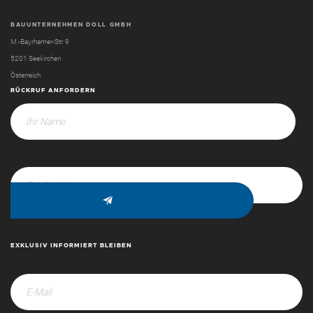
BAUUNTERNEHMEN DOLL GMBH
M.-Bayrhamer-Str. 9
5201 Seekirchen
Österreich
RÜCKRUF ANFORDERN
EXKLUSIV INFORMIERT BLEIBEN