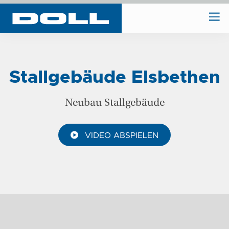
WIR BAUEN
Stallgebäude Elsbethen
WIR PLANEN
Neubau Stallgebäude
BAUHOF
VIDEO ABSPIELEN
UNTERNEHMEN
REFERENZEN
KONTAKT