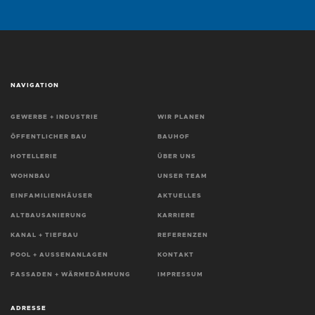
NAVIGATION
GEWERBE + INDUSTRIE
WIR PLANEN
ÖFFENTLICHER BAU
BAUHOF
HOTELLERIE
ÜBER UNS
WOHNBAU
UNSER TEAM
EINFAMILIENHÄUSER
AKTUELLES
ALTBAUSANIERUNG
KARRIERE
KANAL + TIEFBAU
REFERENZEN
POOL + AUSSENANLAGEN
KONTAKT
FASSADEN + WÄRMEDÄMMUNG
IMPRESSUM
ADRESSE