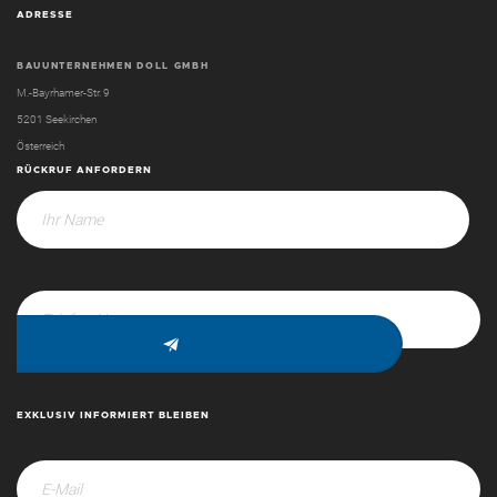
ADRESSE
BAUUNTERNEHMEN DOLL GMBH
M.-Bayrhamer-Str. 9
5201 Seekirchen
Österreich
RÜCKRUF ANFORDERN
EXKLUSIV INFORMIERT BLEIBEN