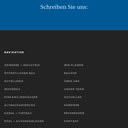
Schreiben Sie uns:
NAVIGATION
GEWERBE + INDUSTRIE
WIR PLANEN
ÖFFENTLICHER BAU
BAUHOF
HOTELLERIE
ÜBER UNS
WOHNBAU
UNSER TEAM
EINFAMILIENHÄUSER
AKTUELLES
ALTBAUSANIERUNG
KARRIERE
KANAL + TIEFBAU
REFERENZEN
POOL + AUSSENANLAGEN
KONTAKT