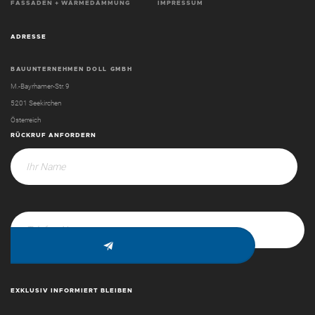
FASSADEN + WÄRMEDÄMMUNG
IMPRESSUM
ADRESSE
BAUUNTERNEHMEN DOLL GMBH
M.-Bayrhamer-Str. 9
5201 Seekirchen
Österreich
RÜCKRUF ANFORDERN
EXKLUSIV INFORMIERT BLEIBEN