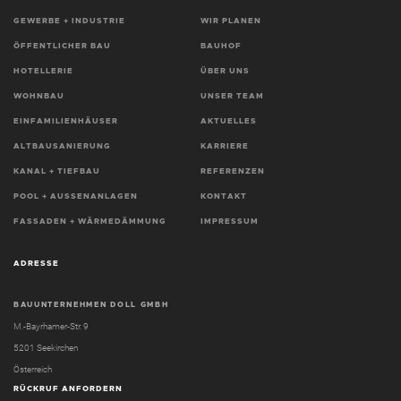
GEWERBE + INDUSTRIE
WIR PLANEN
ADRESSE
ÖFFENTLICHER BAU
BAUHOF
HOTELLERIE
ÜBER UNS
WOHNBAU
UNSER TEAM
EINFAMILIENHÄUSER
AKTUELLES
ALTBAUSANIERUNG
KARRIERE
KANAL + TIEFBAU
REFERENZEN
POOL + AUSSENANLAGEN
KONTAKT
FASSADEN + WÄRMEDÄMMUNG
IMPRESSUM
ADRESSE
BAUUNTERNEHMEN DOLL GMBH
M.-Bayrhamer-Str. 9
5201 Seekirchen
Österreich
RÜCKRUF ANFORDERN